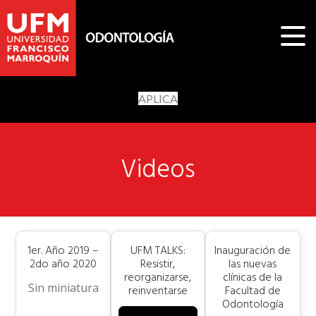
APLICA
Videos
1er. Año 2019 –
UFM TALKS:
Inauguración de
2do año 2020
Resistir,
las nuevas
reorganizarse,
clínicas de la
Sin miniatura
reinventarse
Facultad de
Odontología